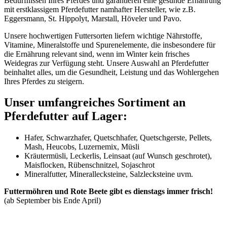
Bedürfnissen Ihres Pferdes und garantieren eine gesunde Ernährung
mit erstklassigem Pferdefutter namhafter Hersteller, wie z.B.
Eggersmann, St. Hippolyt, Marstall, Höveler und Pavo.
Unsere hochwertigen Futtersorten liefern wichtige Nährstoffe,
Vitamine, Mineralstoffe und Spurenelemente, die insbesondere für
die Ernährung relevant sind, wenn im Winter kein frisches
Weidegras zur Verfügung steht. Unsere Auswahl an Pferdefutter
beinhaltet alles, um die Gesundheit, Leistung und das Wohlergehen
Ihres Pferdes zu steigern.
Unser umfangreiches Sortiment an
Pferdefutter auf Lager:
Hafer, Schwarzhafer, Quetschhafer, Quetschgerste, Pellets,
Mash, Heucobs, Luzernemix, Müsli
Kräutermüsli, Leckerlis, Leinsaat (auf Wunsch geschrotet),
Maisflocken, Rübenschnitzel, Sojaschrot
Mineralfutter, Minerallecksteine, Salzlecksteine uvm.
Futtermöhren und Rote Beete gibt es dienstags immer frisch!
(ab September bis Ende April)